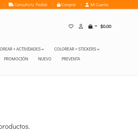
|
Consulta tu Pedido
|
Comprar
|
Mi Cuenta
$0.00
OREAR + ACTIVIDADES
COLOREAR + STICKERS
PROMOCIÓN
NUEVO
PREVENTA
productos.