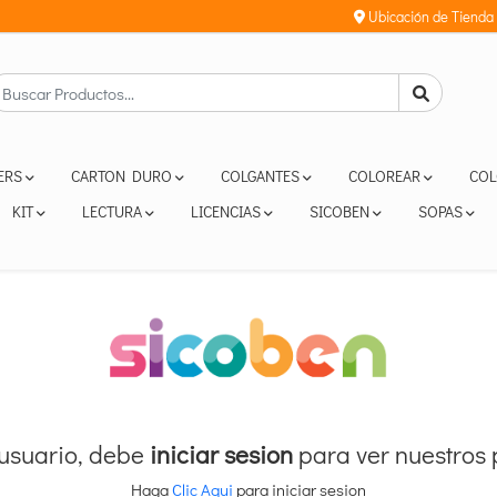
Ubicación de Tienda
KERS
CARTON DURO
COLGANTES
COLOREAR
COL
KIT
LECTURA
LICENCIAS
SICOBEN
SOPAS
usuario, debe
iniciar sesion
para ver nuestros 
Haga
Clic Aqui
para iniciar sesion